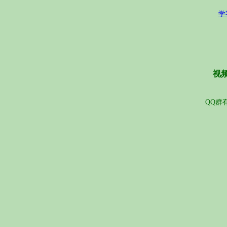
学
视频
QQ群