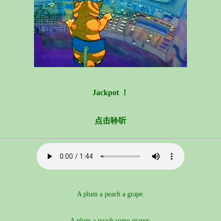
Jackpot ！
点击聆听
A plum a peach a grape.
A plum a peach some grapes.