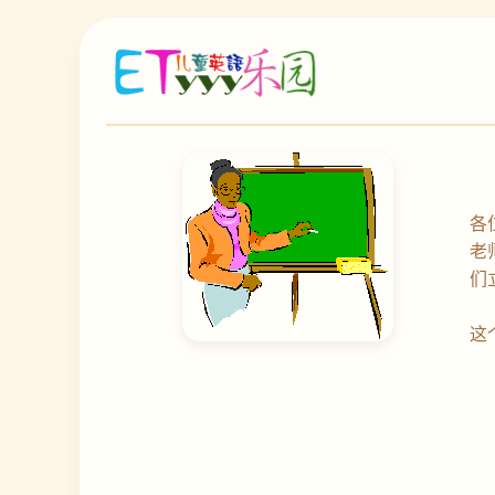
各
老
们
这