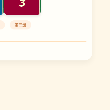
册
第三册