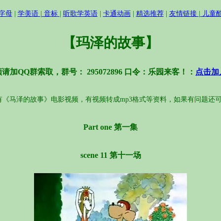
字母
|
学美语
|
音标
|
听歌学英语
|
卡通动画
|
精选推荐
|
友情链接
|
儿童
【玛泽的故事】
请加QQ群索取，群号： 295072896 口令：乐园来客！：
点击加
有《马泽的故事》电影视频，有视频转成mp3格式等资料，如果有问题还
Part one 第一集
scene 11 第十一场