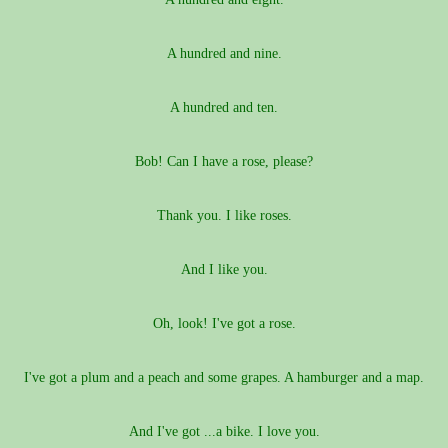
A hundred and nine.
A hundred and ten.
Bob! Can I have a rose, please?
Thank you. I like roses.
And I like you.
Oh, look! I've got a rose.
I've got a plum and a peach and some grapes. A hamburger and a map.
And I've got ...a bike. I love you.