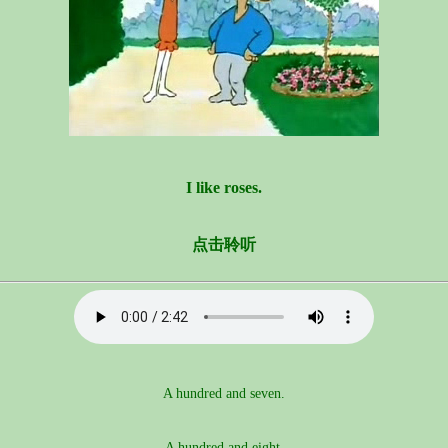
I like roses.
点击聆听
A hundred and seven.
A hundred and eight.