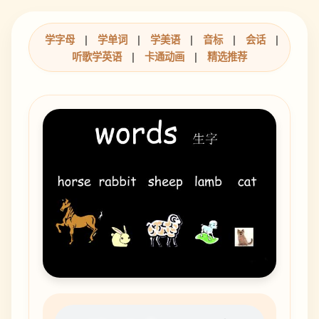
学字母
|
学单词
|
学美语
|
音标
|
会话
|
听歌学英语
|
卡通动画
|
精选推荐