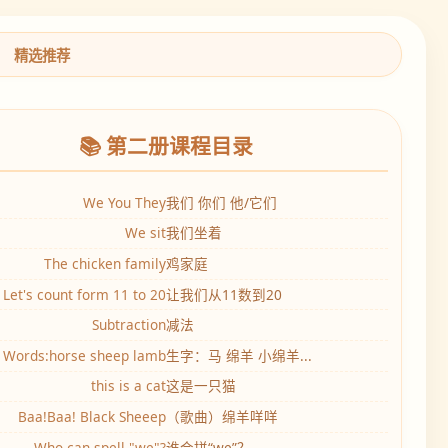
|
精选推荐
📚 第二册课程目录
We You They
我们 你们 他/它们
We sit
我们坐着
The chicken family
鸡家庭
Let's count form 11 to 20
让我们从11数到20
Subtraction
减法
Words:horse sheep lamb
生字：马 绵羊 小绵羊...
this is a cat
这是一只猫
Baa!Baa! Black Sheeep
（歌曲）绵羊咩咩
Who can spell "we"?
谁会拼“we”？