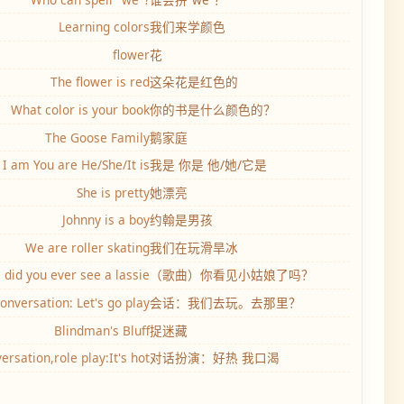
Learning colors
我们来学颜色
flower
花
The flower is red
这朵花是红色的
What color is your book
你的书是什么颜色的？
The Goose Family
鹅家庭
I am You are He/She/It is
我是 你是 他/她/它是
She is pretty
她漂亮
Johnny is a boy
约翰是男孩
We are roller skating
我们在玩滑旱冰
did you ever see a lassie
（歌曲）你看见小姑娘了吗？
onversation: Let's go play
会话：我们去玩。去那里？
Blindman's Bluff
捉迷藏
ersation,role play:It's hot
对话扮演：好热 我口渴