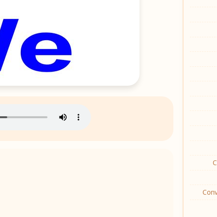
C
Conv