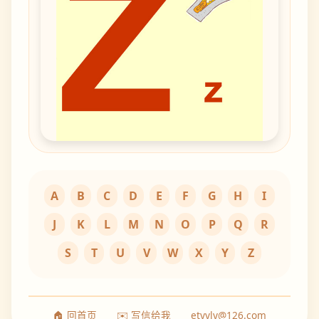
A
B
C
D
E
F
G
H
I
J
K
L
M
N
O
P
Q
R
S
T
U
V
W
X
Y
Z
🏠 回首页
✉️ 写信给我
etyyly@126.com