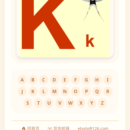
A
B
C
D
E
F
G
H
I
J
K
L
M
N
O
P
Q
R
S
T
U
V
W
X
Y
Z
🏠 回首页
✉️ 写信给我
etyyly@126.com