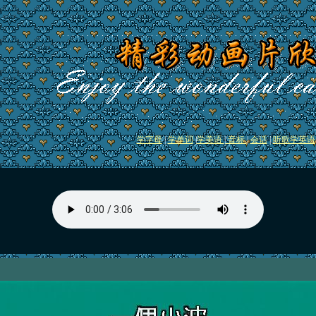
学字母
|
学单词
|
学美语
|
音标
|
会话
|
听歌学英语