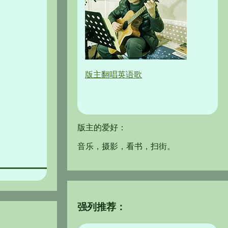
版主翻唱英语歌
版主的爱好：
音乐，摄影，看书，扫街。
强列推荐：