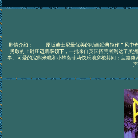
剧情介绍： 原版迪士尼最优美的动画经典钜作＂风中奇
勇敢的上尉庄迈斯率领下，一批来自英国拓荒者到达了美洲
事。可爱的浣熊米糕和小蜂岛菲莉快乐地穿梭其间：宝嘉康
声