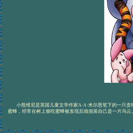
小熊维尼是英国儿童文学作家A·A·米尔恩笔下的一只贪
蜜蜂，经常在树上偷吃蜜蜂被发现后就假装自己是一片乌云。