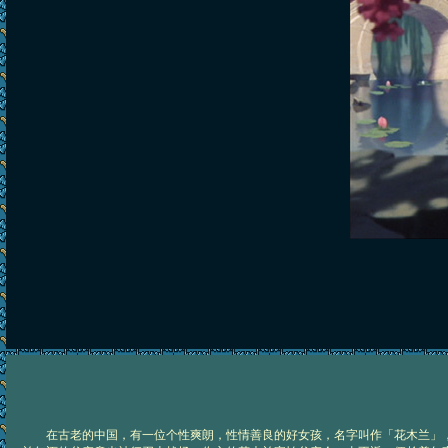
在古老的中国，有一位个性爽朗，性情善良的好女孩，名字叫作「花木兰」，